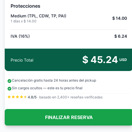
Protecciones
Medium (TPL, CDW, TP, PAI)
$ 14.00
1 días x
$ 14.00
IVA (16%)
$ 6.24
$ 45.24
Precio Total
USD
Cancelación gratis hasta 24 horas antes del pickup
Sin cargos ocultos — este es tu precio final
4.8/5
· basado en 2,400+ reseñas verificadas
FINALIZAR RESERVA