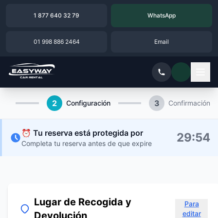
1 877 640 32 79
WhatsApp
01 998 886 2464
Email
2
3
Configuración
Confirmación
⏰ Tu reserva está protegida por
29
:
53
Completa tu reserva antes de que expire
Lugar de Recogida y
Para
editar
Devolución